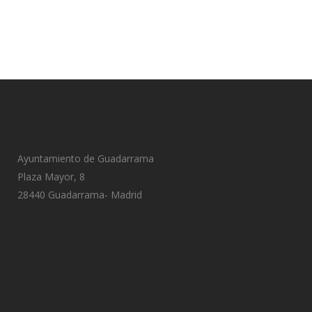
Ayuntamiento de Guadarrama
Plaza Mayor, 8
28440 Guadarrama- Madrid